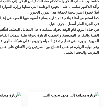
5-أساليب حساب البخر واستخدام محطات قياس البخر، إلى جانب استخلاص البيانات المناخية عبر الأقمار الصناعية.
وأكد الدكتور سليمان على الجهود الوطنية التي تبذلها وزارة الموارد 
تُعدّ خطوة استراتيجية لحماية هذا المورد الحيوي.
كما استعرض أمثلة واقعية لمشاريع وطنية أسهم فيها المعهد في إعدا
فى الجزء المار أسفل مجرى النيل.
في ختام اليوم، قام الوفد بجولة ميدانية داخل المعامل البحثية، اطّ
الفنية والتقارير الهندسية. واختتمت الزيارة بجولة نيلية شملت القن
الحيوية، ودورها في تنظيم تدفق المياه وتوزيعها على شبكات الري على 
وفى نهاية الزيارة تم عمل اجتماع بين الطرفين وتم الاتفاق على عمل
التدريب والبحث العلمى