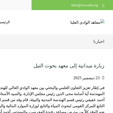
info@sva.edu.eg
الرئيسي
اخبارنا
زيارة ميدانية إلى معهد بحوث النيل
23 ديسمبر 2025
فى إطار تعزيز التعاون العلمي والبحثي بين معهد الوادي العالي للهن
المهندسة أية أسامة محى الدين رئيس مجلس الإدارة، والسيد الأستاذ ا
أحمد عفيفي رئيس قسم الهندسة المدنية والبيئة، قام وفد من قسم الهند
التابع للمركز القومى لبحوث المياة والتابع لوزارة الموارد المائية والرى، وذلك يو
ضم الوفد كلاً من مدرس مساعد رفيدة الهجرسي، والمهندس أحمد أيم