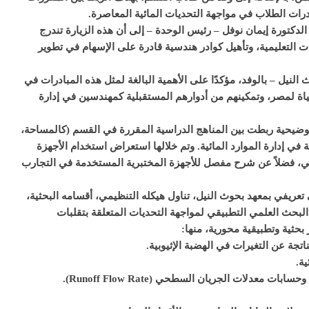
قدرات الطلاب في مواجهة التحديات المائية المعاصرة.
لدكتورة إيمان نوفل – رئيس الوحدة – إلى أن هذه الزيارة تندرج
التعليمية، وتأهيل كوادر هندسية قادرة على الإسهام في تطوير
لنيل – بالوفد، مؤكدًا على الأهمية البالغة لمثل هذه المبادرات في
ياة لمصر، وتمكينهم من أدوارهم المستقبلية كمهندسين في إدارة
 توضيحية ربطت بين المناهج الدراسية المقررة في القسم (كالمساحة،
ة في إدارة الموارد المائية. وتم خلالها استعراض استخدام الأجهزة
T وGPS في أعمال الرفع المساحي، فضلاً عن شرح مفصل للأجهزة المختبرية المستخدمة في التجارب
ريفي بمعهد بحوث النيل، تناول هيكله التنظيمي، أقسامه البحثية،
 البحث العلمي التطبيقي لمواجهة التحديات المتعلقة بتقلبات
 بحثية وتطبيقية محورية، منها: