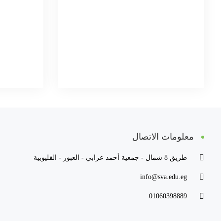
معلومات الاتصال
طريق 8 شمال - جمعية أحمد عرابي - العبور - القليوبية
info@sva.edu.eg
01060398889