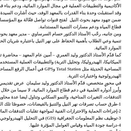
الأكاديمية والتطبيقات العملية في مجال الموارد المائية، ودعم بناء 
وقد استقبلت وحدة بناء القدرات بالمعهد الوفد، حيث أشارت السيدة ا
ضمن جهود معهد بحوث النيل لفتح قنوات تواصل فعّالة مع المؤسسات 
قطاع المياه ودعم مسارات التنمية المستدامة.
ومن جانبه، رحّب الأستاذ الدكتور حسام السرساوي – مدير معهد بحوث ا
تنمية وعي الطلاب بأهمية الحفاظ على نهر النيل باعتباره شريان الح
الموارد المائية.
كما قدّم الأستاذ الدكتور وليد العمري – أمين عام المعهد – محاضرة
الميكانيكا، الهيدروليكا، وتحليل التربة) والتطبيقات العملية المستخدم
المساحية الحديثة مثل otal Station
الهيدرولوجية واختبارات التربة.
في محورٍ متخصص، قدّم الأستاذ الدكتور وليد سليمان عرض تقديمي تع
وأبرز أدواره العلمية في دعم قطاع الموارد المائية، لا سيما من خلال
التدفقات، التغيرات المناخية، والنمو السكاني وتناول ايضا عدة محاور
1-طرق حساب تصرفات نهر النيل والتنبؤ بالفيضانات، خصوصًا تلك الناتجة عن التغيرات في الهضبة الإثيوبية.
2-إجراءات الحماية والاحترازات الفنية لمواجهة تقلبات التدفقات المائية.
3-توظيف نظم المعلومات الجغرافية (GIS) في التحليل الهيدرولوجي وحسابات معدلات الجريان السطحي (Runoff Flow Rate).
4-دراسة جودة المياه وقياس العوامل المؤثرة عليها.