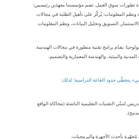
اة تطورات سوق العمل. تضم مؤسستنا معهدَين رئيسيين:
ية ونظم المعلومات: يُركّز على تأهيل الطلبة في مجالات
لاستثمار, التسويق وتحليل البيانات، ونظم المعلومات
نولوجيا: يقدّم برامج تقنية متطورة في مجالات الهندسة
المدنية والبيئية، والهندسة المعمارية والتصميم.
ي» يتخطّى حدود القاعة الدراسية؛ لذلك:
ريس لتبنّي التقنيات التعليمية الناشئة (محاكاة الواقع
دمج).
جهّزة بأحدث الأجهزة والبرمجيات.