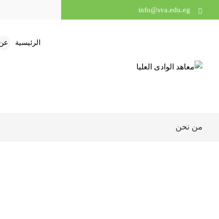
info@sva.edu.eg
الرئيسية
عن 
من نحن