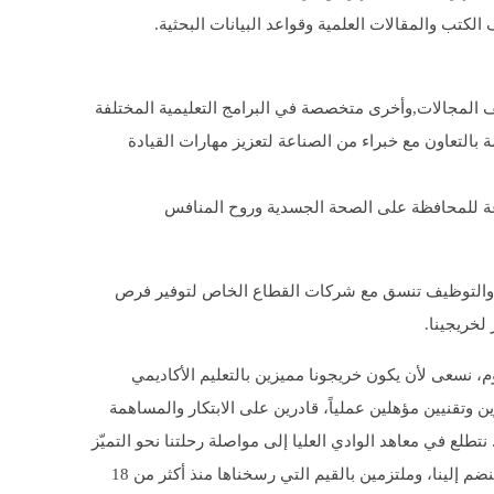
لكتب والمقالات العلمية وقواعد البيانات البحثية.
 المجالات,وأخرى متخصصة في البرامج التعليمية المختلفة
لتعاون مع خبراء من الصناعة لتعزيز مهارات القيادة
ة للمحافظة على الصحة الجسدية وروح المنافس
 والتوظيف تنسق مع شركات القطاع الخاص لتوفير فرص
خريجينا.
، نسعى لأن يكون خريجونا مميزين بالتعليم الأكاديمي
 وتقنيين مؤهلين عملياً، قادرين على الابتكار والمساهمة
 نتطلع في معاهد الوادي العليا إلى مواصلة رحلتنا نحو التميّز
والريادة، معتنين بكل طالبٍ ينضم إلينا، وملتزمين بالقيم التي رسخناها منذ أكثر من 18