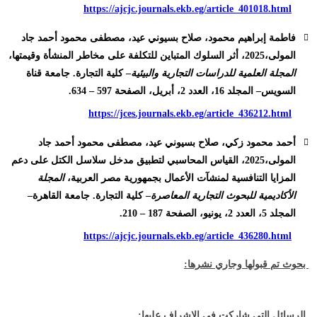
https://ajcjc.journals.ekb.eg/article_401018.html
فاطمة إبراهيم محمود، صلاح بسيوني عيد، مصطفى محمود أحمد جاد
المولى،2025، أثر السلوك المتباين للتكلفة على مخاطر المنشأة وقيمتها،
المجلة العلمية للدراسات التجارية والبيئية
– كلية التجارة. جامعة قناة
السويس– المجلد 16، العدد 2، أبريل، الصفحة 597 – 634.
https://jces.journals.ekb.eg/article_436212.html
أحمد محمود زكي، صلاح بسيوني عيد، مصطفى محمود أحمد جاد
المولى،2025، القياس المحاسبي لتطبيق مدخل سلاسل الكتل على دعم
المزايا التنافسية لمنشآت الأعمال بجمهورية مصر العربية،
المجلة
الأكاديمية للبحوث التجارية المعاصرة
– كلية التجارة. جامعة القاهرة–
المجلد 5، العدد 2، يونيو، الصفحة 187 – 210.
https://ajcjc.journals.ekb.eg/article_436280.html
بحوث تم قبولها وجاري نشرها:
الرسائل التي شاركت في الإشراف عليها: